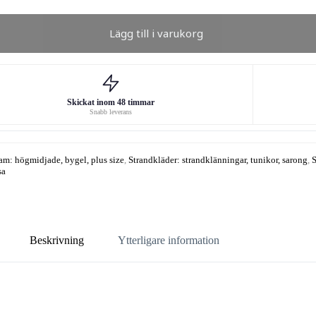
Lägg till i varukorg
Skickat inom 48 timmar
Snabb leverans
am: högmidjade, bygel, plus size
,
Strandkläder: strandklänningar, tunikor, sarong
,
S
sa
Beskrivning
Ytterligare information