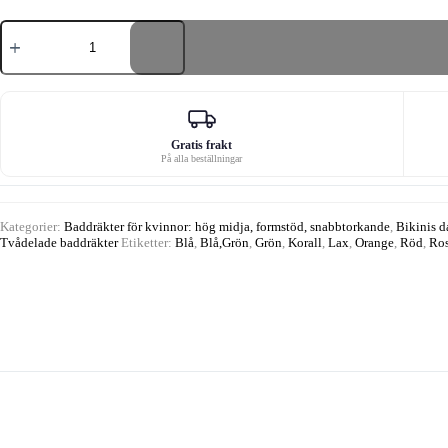
Sexig
tvåfärgad
push-
up
bikini
frotté
mängd
Gratis frakt
På alla beställningar
Kategorier:
Baddräkter för kvinnor: hög midja, formstöd, snabbtorkande
,
Bikinis d
Tvådelade baddräkter
Etiketter:
Blå
,
Blå,Grön
,
Grön
,
Korall
,
Lax
,
Orange
,
Röd
,
Ro