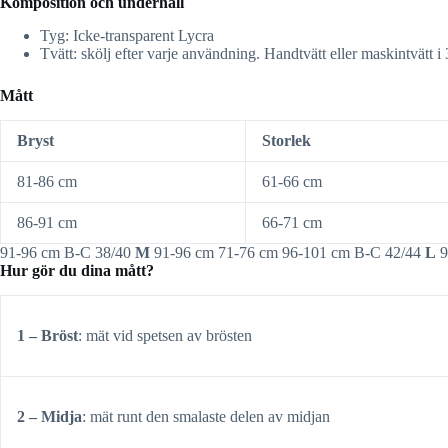
Komposition och underhåll
Tyg: Icke-transparent Lycra
Tvätt: skölj efter varje användning. Handtvätt eller maskintvätt i
Mått
Bryst
Storlek
81-86 cm
61-66 cm
86-91 cm
66-71 cm
91-96 cm B-C 38/40
M
91-96 cm 71-76 cm 96-101 cm B-C 42/44
L
9
Hur gör du dina mått?
1 – Bröst
: mät vid spetsen av brösten
2 – Midja
: mät runt den smalaste delen av midjan