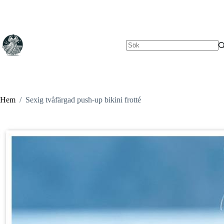
Hoppa
till
innehåll
Inga
resultat
Hem
/
Sexig tvåfärgad push-up bikini frotté