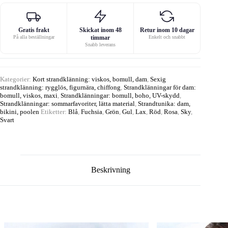
Gratis frakt
Skickat inom 48
Retur inom 10 dagar
På alla beställningar
timmar
Enkelt och snabbt
Snabb leverans
Kategorier:
Kort strandklänning: viskos, bomull, dam
,
Sexig
strandklänning: rygglös, figurnära, chiffong
,
Strandklänningar för dam:
bomull, viskos, maxi
,
Strandklänningar: bomull, boho, UV-skydd
,
Strandklänningar: sommarfavoriter, lätta material
,
Strandtunika: dam,
bikini, poolen
Etiketter:
Blå
,
Fuchsia
,
Grön
,
Gul
,
Lax
,
Röd
,
Rosa
,
Sky
,
Svart
Beskrivning