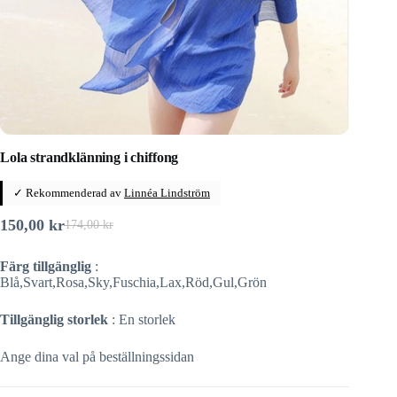
Lola strandklänning i chiffong
✓ Rekommenderad av
Linnéa Lindström
150,00
kr
174,00
kr
Det
Det
ursprungliga
nuvarande
Färg tillgänglig
:
priset
priset
Blå,Svart,Rosa,Sky,Fuschia,Lax,Röd,Gul,Grön
var:
är:
174,00 kr.
150,00 kr.
Tillgänglig storlek
: En storlek
Ange dina val på beställningssidan