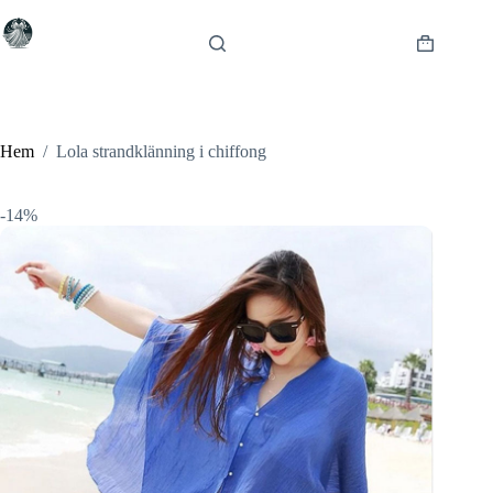
Hoppa
till
innehåll
Varukorg
Hem
/
Lola strandklänning i chiffong
-14%