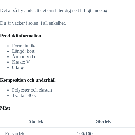
Det är så flytande att det omsluter dig i ett luftigt andetag.
Du är vacker i solen, i all enkelhet.
Produktinformation
Form: tunika
Längd: kort
Ärmar: vida
Krage: V
9 färger
Komposition och underhåll
Polyester och elastan
Tvätta i 30°C
Mått
Storlek
Storlek
En storlek
100/160