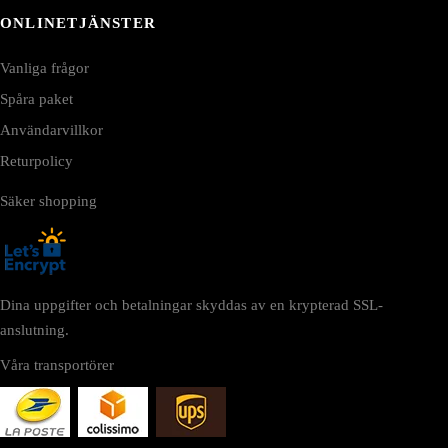
ONLINETJÄNSTER
Vanliga frågor
Spåra paket
Användarvillkor
Returpolicy
Säker shopping
Dina uppgifter och betalningar skyddas av en krypterad SSL-
anslutning.
Våra transportörer