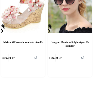
Maëva kilformade sandaler ärmlös
Designer Bamboo Solglasögon för
kvinnor
🛒
🛒
406,00
kr
196,00
kr