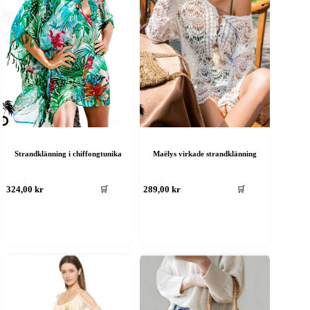
Strandklänning i chiffongtunika
Maëlys virkade strandklänning
🛒
🛒
324,00
kr
289,00
kr