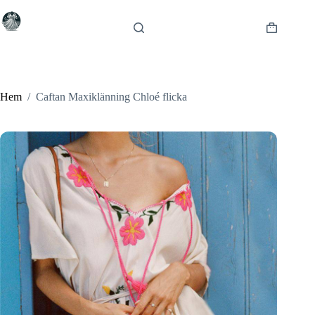
Hoppa
till
innehåll
Varukorg
Hem
/
Caftan Maxiklänning Chloé flicka