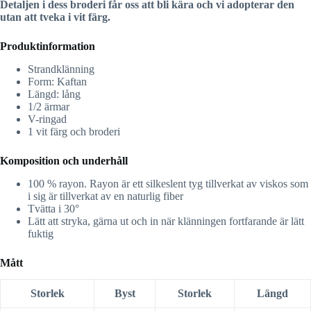
Detaljen i dess broderi får oss att bli kära och vi adopterar den
utan att tveka i vit färg.
Produktinformation
Strandklänning
Form: Kaftan
Längd: lång
1/2 ärmar
V-ringad
1 vit färg och broderi
Komposition och underhåll
100 % rayon. Rayon är ett silkeslent tyg tillverkat av viskos som
i sig är tillverkat av en naturlig fiber
Tvätta i 30°
Lätt att stryka, gärna ut och in när klänningen fortfarande är lätt
fuktig
Mått
Storlek
Byst
Storlek
Längd