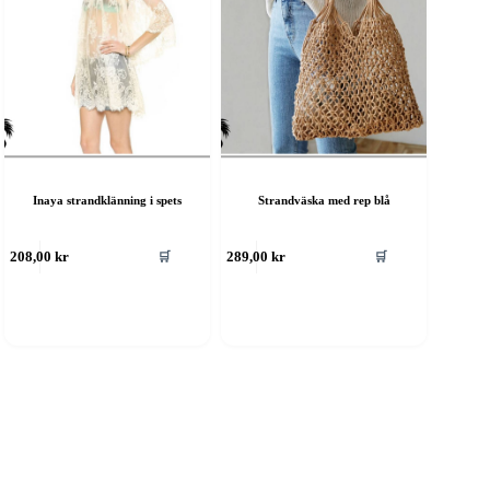
Inaya strandklänning i spets
Strandväska med rep blå
🛒
🛒
208,00
kr
289,00
kr