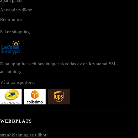
Spåra paket
Användarvillkor
Returpolicy
Säker shopping
Dina uppgifter och betalningar skyddas av en krypterad SSL-
anslutning.
Våra transportörer
WEBBPLATS
strandklanning.se tillhör: