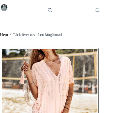
Hoppa
till
innehåll
Varukorg
Hem
/
Täck över rosa Lou långärmad