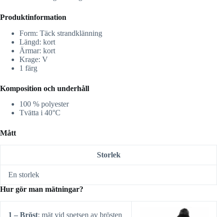
Produktinformation
Form: Täck strandklänning
Längd: kort
Ärmar: kort
Krage: V
1 färg
Komposition och underhåll
100 % polyester
Tvätta i 40°C
Mått
Storlek
En storlek
Hur gör man mätningar?
1 – Bröst
: mät vid spetsen av brösten