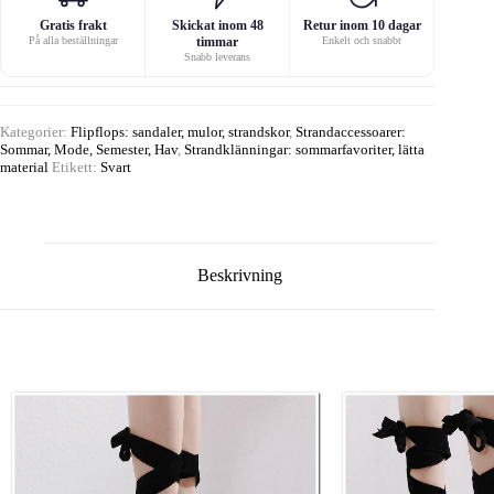
Gratis frakt
Skickat inom 48
Retur inom 10 dagar
På alla beställningar
timmar
Enkelt och snabbt
Snabb leverans
Kategorier:
Flipflops: sandaler, mulor, strandskor
,
Strandaccessoarer:
Sommar, Mode, Semester, Hav
,
Strandklänningar: sommarfavoriter, lätta
material
Etikett:
Svart
Beskrivning