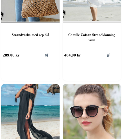
Strandväska med rep blå
Camille Caftan Strandklänning
tunn
🛒
🛒
289,00
kr
464,00
kr