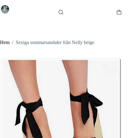
Hoppa
till
innehåll
Varukorg
Hem
/
Sexiga sommarsandaler från Nelly beige