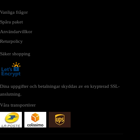
Vanliga frågor
Spåra paket
Användarvillkor
Returpolicy
Säker shopping
Dina uppgifter och betalningar skyddas av en krypterad SSL-
anslutning.
Våra transportörer