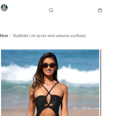
Hoppa
till
innehåll
Varukorg
Hem
/
Baddräkt i ett stycke med utskurna axelband