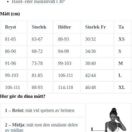
Hand- eller maskintvätt i 30°
Mått (cm)
Bryst
Storlek
Höfter
Storlek Fr
Ta
81-85
63-67
88-93
30/32
XS
86-90
68-72
94-98
34/36
S
91-96
73-78
99-103
38/40
M
99-103
81-85
106-111
42/44
L
106-111
88-93
114-118
46/48
XL
Hur gör du dina mått?
1 – Bröst
: mät vid spetsen av brösten
2 – Midja
: mät runt den smalaste delen
av midjan