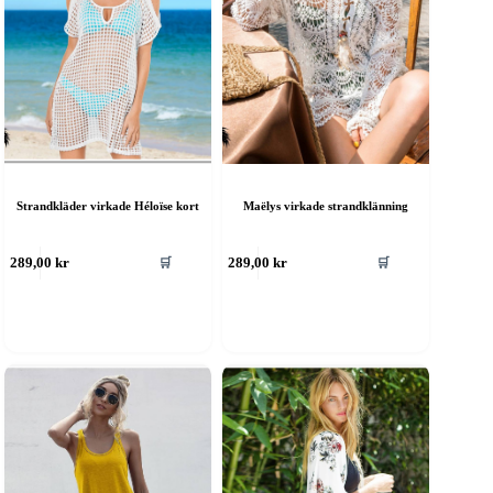
Strandkläder virkade Héloïse kort
Maëlys virkade strandklänning
🛒
🛒
289,00
kr
289,00
kr