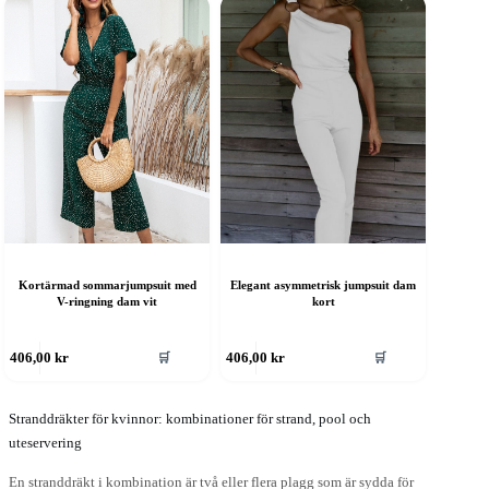
har
flera
varianter.
De
olika
alternativen
kan
väljas
på
produktsidan
Kortärmad sommarjumpsuit med
Elegant asymmetrisk jumpsuit dam
V-ringning dam vit
kort
en
🛒
🛒
406,00
kr
406,00
kr
är
rodukten
ar
era
Stranddräkter för kvinnor: kombinationer för strand, pool och
rianter.
uteservering
e
lika
En stranddräkt i kombination är två eller flera plagg som är sydda för