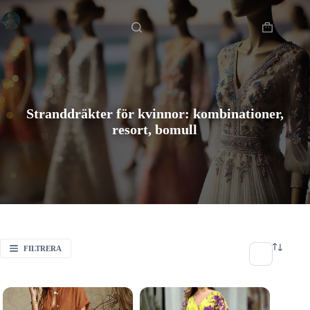
Hoppa
Hem
till
innehåll
Varukorg
Stranddräkter för kvinnor: kombinationer,
resort, bomull
FILTRERA