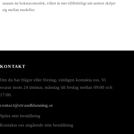
snarare än bokstavsstorlek, vilket är mer tillförlitligt när snitten skiljer
sig mellan modeller.
KONTAKT
Om du har frågor eller förslag, vänligen kontakta oss. Vi
svarar inom 24 timmar, måndag till fredag mellan 09:00 och
17:00.
contact@strandklanning.se
Spåra min beställning
Kontakta oss angående min beställning