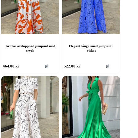
ljas
å
roduktsidan
Ärmlös avslappnad jumpsuit med
Elegant långärmad jumpsuit i
tryck
viskos
Den
🛒
🛒
464,00
kr
522,00
kr
här
produkten
har
flera
varianter.
De
olika
alternativen
kan
väljas
på
produktsidan