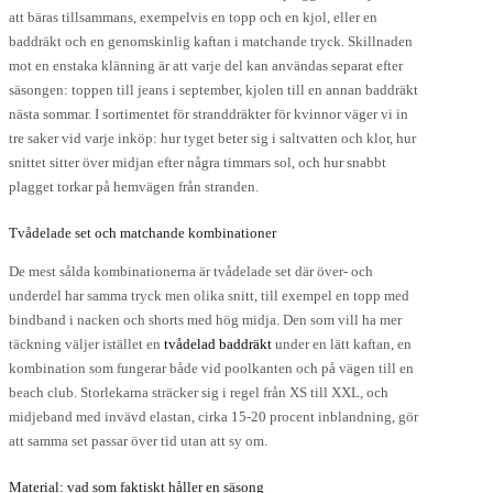
lternativen
att bäras tillsammans, exempelvis en topp och en kjol, eller en
an
baddräkt och en genomskinlig kaftan i matchande tryck. Skillnaden
ljas
mot en enstaka klänning är att varje del kan användas separat efter
å
roduktsidan
säsongen: toppen till jeans i september, kjolen till en annan baddräkt
nästa sommar. I sortimentet för stranddräkter för kvinnor väger vi in
tre saker vid varje inköp: hur tyget beter sig i saltvatten och klor, hur
snittet sitter över midjan efter några timmars sol, och hur snabbt
plagget torkar på hemvägen från stranden.
Tvådelade set och matchande kombinationer
De mest sålda kombinationerna är tvådelade set där över- och
underdel har samma tryck men olika snitt, till exempel en topp med
bindband i nacken och shorts med hög midja. Den som vill ha mer
täckning väljer istället en
tvådelad baddräkt
under en lätt kaftan, en
kombination som fungerar både vid poolkanten och på vägen till en
beach club. Storlekarna sträcker sig i regel från XS till XXL, och
midjeband med invävd elastan, cirka 15-20 procent inblandning, gör
att samma set passar över tid utan att sy om.
Material: vad som faktiskt håller en säsong