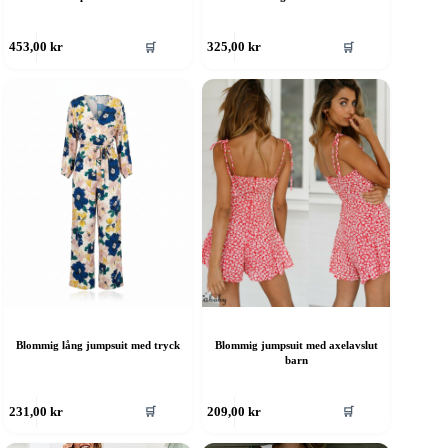
Den
🛒
🛒
453,00
kr
325,00
kr
här
produkten
har
flera
varianter.
De
olika
alternativen
kan
väljas
på
produktsidan
Blommig lång jumpsuit med tryck
Blommig jumpsuit med axelavslut
barn
Den
🛒
🛒
231,00
kr
209,00
kr
här
produkten