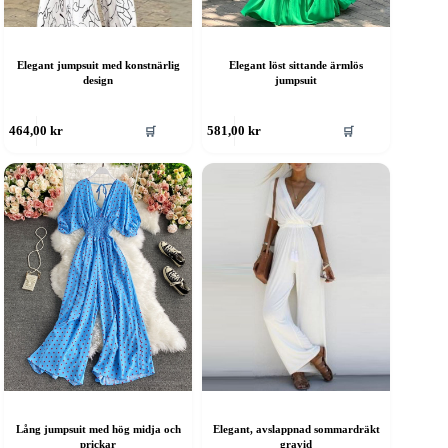
Elegant jumpsuit med konstnärlig
Elegant löst sittande ärmlös
design
jumpsuit
en
Den
🛒
🛒
464,00
kr
581,00
kr
är
här
rodukten
produkten
ar
har
era
flera
rianter.
varianter.
e
De
lika
olika
lternativen
alternativen
an
kan
ljas
väljas
å
på
roduktsidan
produktsidan
Lång jumpsuit med hög midja och
Elegant, avslappnad sommardräkt
prickar
gravid