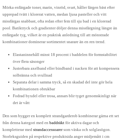
Mörka enfärgade toner, marin, vinröd, svart, håller färgen bäst efter
upprepad tvätt i klorerat vatten, medan ljusa pasteller och vitt
missfärgas snabbast, ofta redan efter fem till sju bad i en klorerad
pool. Batiktryck och gradienter döljer denna missfärgning längre än
enfärgade tyg, vilket är en praktisk anledning till att mönstrade
kombinationer dominerar sortimentet snarare än en ren trend.
Elastaninnehåll minst 18 procent i baddelen för formstabilitet
över flera säsonger
Justerbara axelband eller bindband i nacken för att kompensera
solbränna och svullnad
Separata delar i samma tryck, så en skadad del inte gör hela
kombinationen obrukbar
Fodrad byxdel eller trosa, annars blir tyget genomskinligt när
det är vått
Den som bygger en komplett strandgarderob kombinerar gärna ett set
från denna kategori med en
baddräkt
för aktiva dagar och
kompletterar med
strandaccessoarer
som väska och solglasögon.
Storleksguiden på respektive produktsida anger midjemått i cm