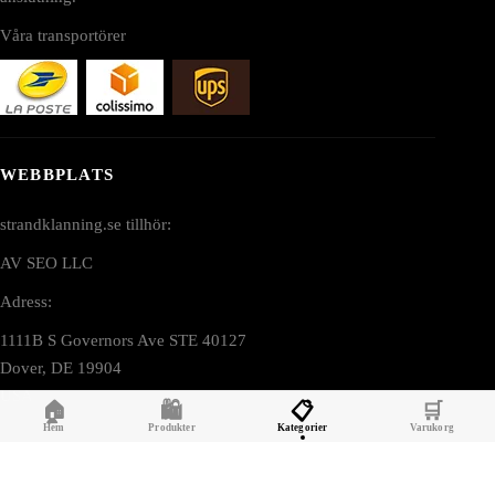
Våra transportörer
WEBBPLATS
strandklanning.se tillhör:
AV SEO LLC
Adress:
1111B S Governors Ave STE 40127
Dover, DE 19904
USA
🏠
🛍️
📋
🛒
Hem
Produkter
Kategorier
Varukorg