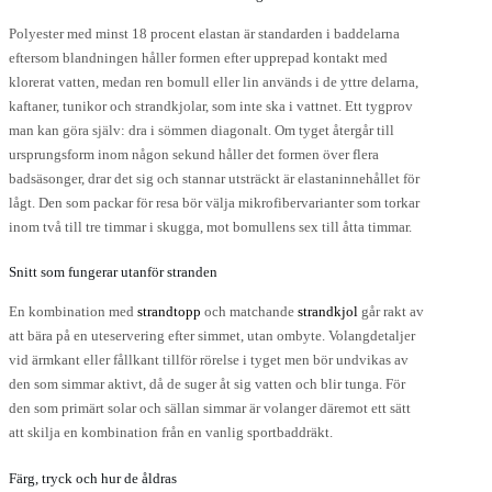
Polyester med minst 18 procent elastan är standarden i baddelarna
eftersom blandningen håller formen efter upprepad kontakt med
klorerat vatten, medan ren bomull eller lin används i de yttre delarna,
kaftaner, tunikor och strandkjolar, som inte ska i vattnet. Ett tygprov
man kan göra själv: dra i sömmen diagonalt. Om tyget återgår till
ursprungsform inom någon sekund håller det formen över flera
badsäsonger, drar det sig och stannar utsträckt är elastaninnehållet för
lågt. Den som packar för resa bör välja mikrofibervarianter som torkar
inom två till tre timmar i skugga, mot bomullens sex till åtta timmar.
Snitt som fungerar utanför stranden
En kombination med
strandtopp
och matchande
strandkjol
går rakt av
att bära på en uteservering efter simmet, utan ombyte. Volangdetaljer
vid ärmkant eller fållkant tillför rörelse i tyget men bör undvikas av
den som simmar aktivt, då de suger åt sig vatten och blir tunga. För
den som primärt solar och sällan simmar är volanger däremot ett sätt
att skilja en kombination från en vanlig sportbaddräkt.
Färg, tryck och hur de åldras