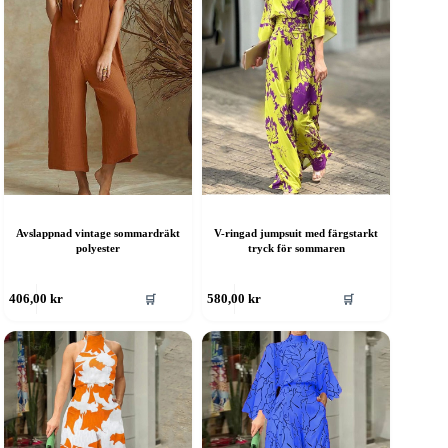
Avslappnad vintage sommardräkt
V-ringad jumpsuit med färgstarkt
polyester
tryck för sommaren
en
🛒
🛒
406,00
kr
580,00
kr
är
rodukten
ar
era
rianter.
e
lika
lternativen
an