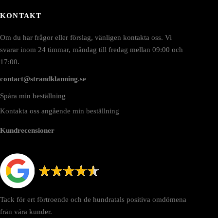
ljas
väljas
KONTAKT
å
på
roduktsidan
produktsidan
Om du har frågor eller förslag, vänligen kontakta oss. Vi
svarar inom 24 timmar, måndag till fredag mellan 09:00 och
17:00.
contact@strandklanning.se
Spåra min beställning
Kontakta oss angående min beställning
Kundrecensioner
Tack för ert förtroende och de hundratals positiva omdömena
från våra kunder.