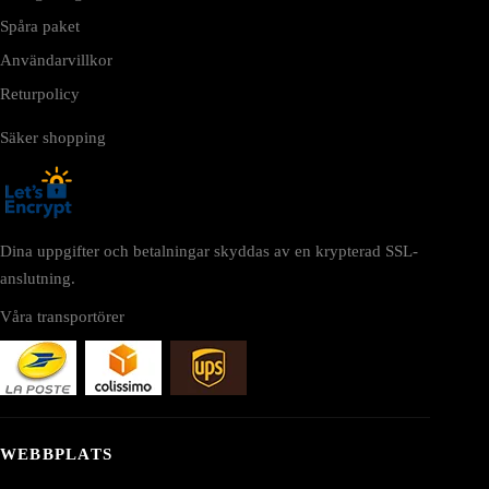
Spåra paket
Användarvillkor
Returpolicy
Säker shopping
Dina uppgifter och betalningar skyddas av en krypterad SSL-
anslutning.
Våra transportörer
WEBBPLATS