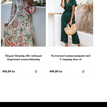
Elegant blommig eller enfärgad
Kortärmad sommarjumpsuit med
långärmad sommarklänning
V-ringning dam vit
en
Den
🛒
🛒
406,00
kr
406,00
kr
är
här
rodukten
produkten
ar
har
era
flera
rianter.
varianter.
e
De
lika
olika
lternativen
alternativen
an
kan