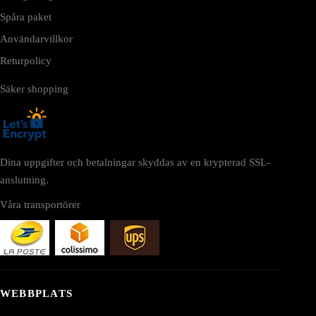
Spåra paket
Användarvillkor
Returpolicy
Säker shopping
Dina uppgifter och betalningar skyddas av en krypterad SSL-
anslutning.
Våra transportörer
WEBBPLATS