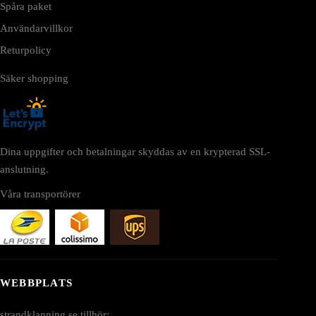
Spåra paket
Användarvillkor
Returpolicy
Säker shopping
Dina uppgifter och betalningar skyddas av en krypterad SSL-
anslutning.
Våra transportörer
WEBBPLATS
strandklanning.se tillhör: