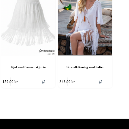
Kjol med fransar skjorta
Strandklänning med halter
en
🛒
🛒
150,00
kr
348,00
kr
är
rodukten
ar
era
rianter.
e
lika
lternativen
an