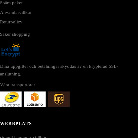
Spåra paket
Användarvillkor
Returpolicy
Säker shopping
Dina uppgifter och betalningar skyddas av en krypterad SSL-
anslutning.
Våra transportörer
WEBBPLATS
strandklanning.se tillhör: