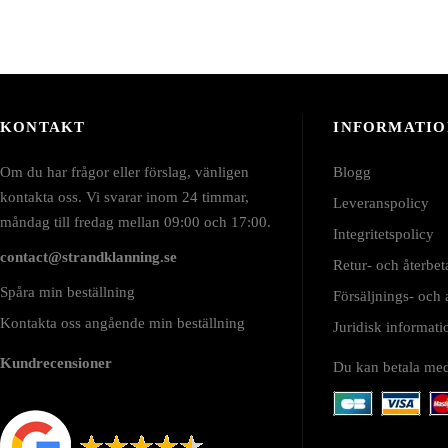
KONTAKT
INFORMATIO
Om du har frågor eller förslag, vänligen
Blogg
kontakta oss. Vi svarar inom 24 timmar,
Leveranspolicy
måndag till fredag mellan 09:00 och 17:00.
Integritetspolicy
contact@strandklanning.se
Retur- och återbet
Spåra min beställning
Försäljnings- och
Kontakta oss angående min beställning
Juridisk informa
Kundrecensioner
Du kan betala me