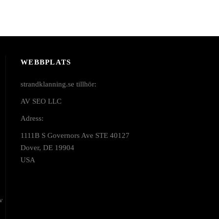
WEBBPLATS
strandklanning.se tillhör:
AV SEO LLC
Adress:
1111B S Governors Ave STE 40127
Dover, DE 19904
USA
v