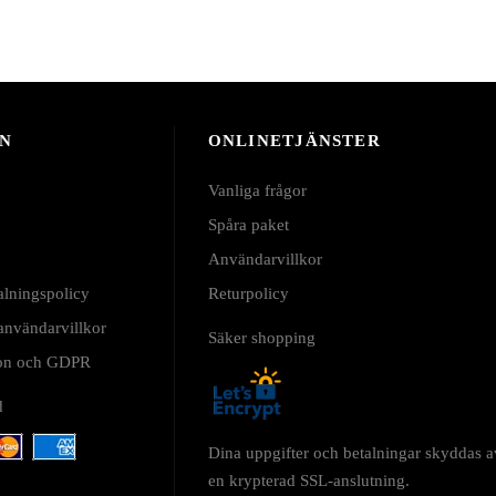
N
ONLINETJÄNSTER
Vanliga frågor
Spåra paket
Användarvillkor
alningspolicy
Returpolicy
 användarvillkor
Säker shopping
tion och GDPR
d
Dina uppgifter och betalningar skyddas a
en krypterad SSL-anslutning.