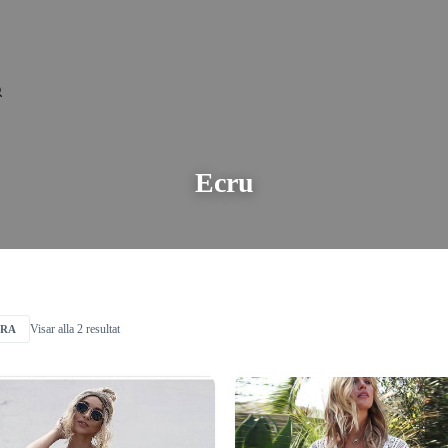
Ecru
Visar alla 2 resultat
ERA