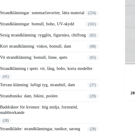
Strandklänningar: sommarfavoriter, lätta material
224
Strandklänningar: bomull, boho, UV-skydd
161
Sexig strandklänning: rygglös, figurnära, chiffong
82
Kort strandklänning: viskos, bomull, dam
68
Vit strandklänning: bomull, linne, spets
65
Strandklänning i spets: vit, lång, boho, korta modeller
41
Terrass klänning: luftigt tyg, strandstil, dam
37
28
Strandtunika: dam, bikini, poolen
29
Baddräkter för kvinnor: hög midja, formstöd,
snabbtorkande
28
Strandkläder: strandklänningar, tunikor, sarong
28