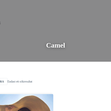
Camel
Endast ett sökresultat
ERA