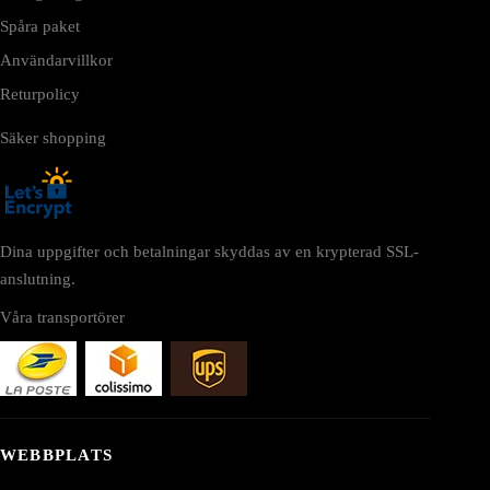
Spåra paket
Användarvillkor
Returpolicy
Säker shopping
Dina uppgifter och betalningar skyddas av en krypterad SSL-
anslutning.
Våra transportörer
WEBBPLATS