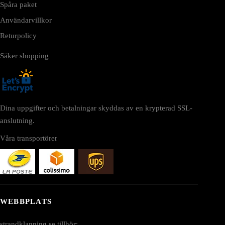
Spåra paket
Användarvillkor
Returpolicy
Säker shopping
Dina uppgifter och betalningar skyddas av en krypterad SSL-
anslutning.
Våra transportörer
WEBBPLATS
strandklanning.se tillhör: