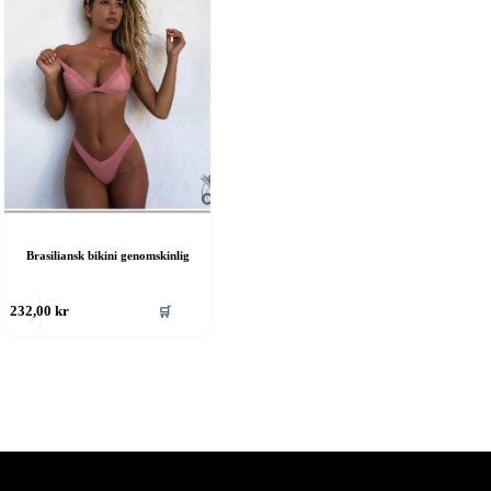
Brasiliansk bikini genomskinlig
en
🛒
232,00
kr
är
rodukten
ar
era
rianter.
e
lika
lternativen
an