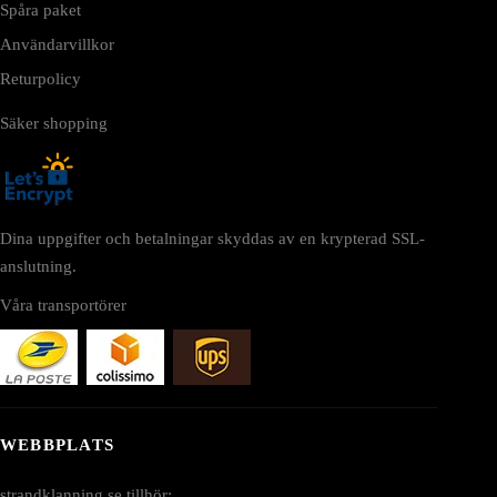
Spåra paket
Användarvillkor
Returpolicy
Säker shopping
Dina uppgifter och betalningar skyddas av en krypterad SSL-
anslutning.
Våra transportörer
WEBBPLATS
strandklanning.se tillhör: