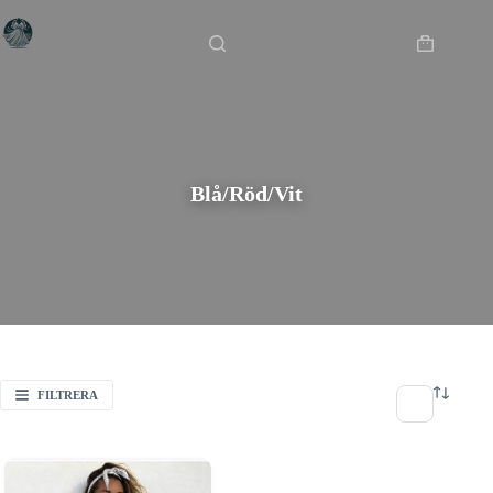
Hoppa
Hem
/
Blå/Röd/Vit
till
innehåll
Varukorg
Blå/Röd/Vit
FILTRERA