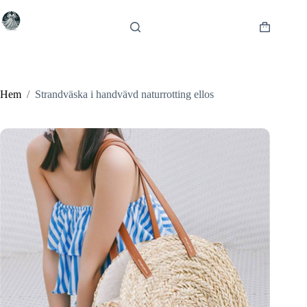
Hoppa
till
innehåll
Varukorg
Hem
/
Strandväska i handvävd naturrotting ellos