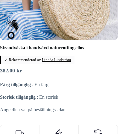
Strandväska i handvävd naturrotting ellos
✓ Rekommenderad av
Linnéa Lindström
382,00
kr
Färg tillgänglig
: En färg
Storlek tillgänglig
: En storlek
Ange dina val på beställningssidan