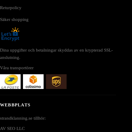
Returpolicy
Säker shopping
Dina uppgifter och betalningar skyddas av en krypterad SSL-
anslutning.
Våra transportörer
WEBBPLATS
strandklanning.se tillhör:
AV SEO LLC