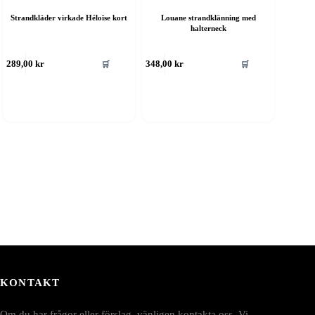
Strandkläder virkade Héloïse kort
Louane strandklänning med
halterneck
🛒
🛒
289,00
kr
348,00
kr
KONTAKT
Om du har frågor eller förslag, vänligen kontakta oss. Vi