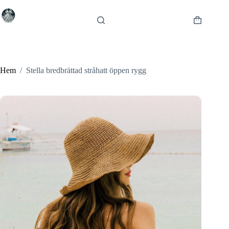
Hoppa
till
innehåll
Varukorg
Hem
/
Stella bredbrättad stråhatt öppen rygg