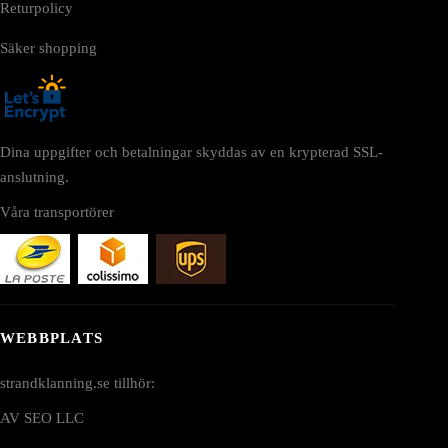
Returpolicy
Säker shopping
Dina uppgifter och betalningar skyddas av en krypterad SSL-
anslutning.
Våra transportörer
WEBBPLATS
strandklanning.se tillhör:
AV SEO LLC