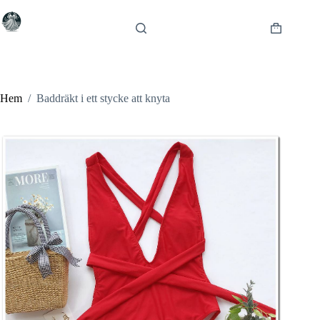
Hoppa
till
innehåll
Varukorg
Hem
/
Baddräkt i ett stycke att knyta