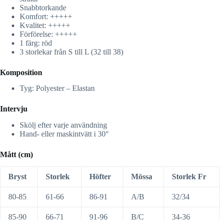
Snabbtorkande
Komfort: +++++
Kvalitet: +++++
Förförelse: +++++
1 färg: röd
3 storlekar från S till L (32 till 38)
Komposition
Tyg: Polyester – Elastan
Intervju
Skölj efter varje användning
Hand- eller maskintvätt i 30°
Mått (cm)
Bryst
Storlek
Höfter
Mössa
Storlek Fr
80-85
61-66
86-91
A/B
32/34
85-90
66-71
91-96
B/C
34-36