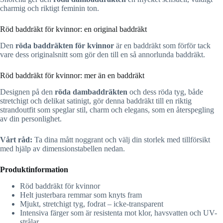
charmig och riktigt feminin ton.
Röd baddräkt för kvinnor: en original baddräkt
Den
röda baddräkten för kvinnor
är en baddräkt som förför tack
vare dess originalsnitt som gör den till en så annorlunda baddräkt.
Röd baddräkt för kvinnor: mer än en baddräkt
Designen på den
röda dambaddräkten
och dess röda tyg, både
stretchigt och delikat satinigt, gör denna baddräkt till en riktig
strandoutfit som speglar stil, charm och elegans, som en återspegling
av din personlighet.
Vårt råd:
Ta dina mått noggrant och välj din storlek med tillförsikt
med hjälp av dimensionstabellen nedan.
Produktinformation
Röd baddräkt för kvinnor
Helt justerbara remmar som knyts fram
Mjukt, stretchigt tyg, fodrat – icke-transparent
Intensiva färger som är resistenta mot klor, havsvatten och UV-
strålar