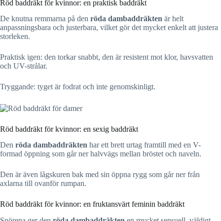
Röd baddräkt för kvinnor: en praktisk baddräkt
De knutna remmarna på den
röda dambaddräkten
är helt
anpassningsbara och justerbara, vilket gör det mycket enkelt att justera
storleken.
Praktisk igen: den torkar snabbt, den är resistent mot klor, havsvatten
och UV-strålar.
Tryggande: tyget är fodrat och inte genomskinligt.
Röd baddräkt för kvinnor: en sexig baddräkt
Den
röda dambaddräkten
har ett brett urtag framtill med en V-
formad öppning som går ner halvvägs mellan bröstet och naveln.
Den är även lågskuren bak med sin öppna rygg som går ner från
axlarna till ovanför rumpan.
Röd baddräkt för kvinnor: en fruktansvärt feminin baddräkt
Snörena ger den
röda dambaddräkten
en mycket sensuell, väldigt