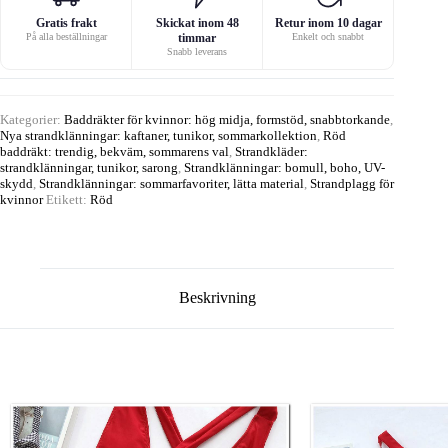
Gratis frakt
Skickat inom 48
Retur inom 10 dagar
På alla beställningar
timmar
Enkelt och snabbt
Snabb leverans
Kategorier:
Baddräkter för kvinnor: hög midja, formstöd, snabbtorkande
,
Nya strandklänningar: kaftaner, tunikor, sommarkollektion
,
Röd
baddräkt: trendig, bekväm, sommarens val
,
Strandkläder:
strandklänningar, tunikor, sarong
,
Strandklänningar: bomull, boho, UV-
skydd
,
Strandklänningar: sommarfavoriter, lätta material
,
Strandplagg för
kvinnor
Etikett:
Röd
Beskrivning