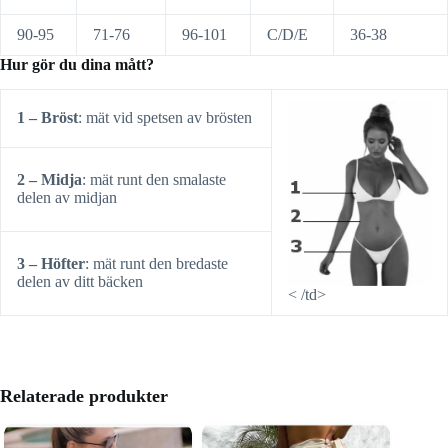
90-95
71-76
96-101
C/D/E
36-38
Hur gör du dina mått?
1 – Bröst
: mät vid spetsen av brösten
2 – Midja
: mät runt den smalaste
delen av midjan
3 – Höfter
: mät runt den bredaste
delen av ditt bäcken
< /td>
Relaterade produkter