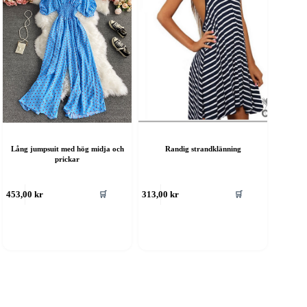
Lång jumpsuit med hög midja och
Randig strandklänning
prickar
Den
🛒
🛒
453,00
kr
313,00
kr
här
produkten
har
flera
varianter.
De
olika
alternativen
kan