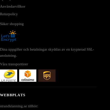
Användarvillkor
Returpolicy
Säker shopping
Dina uppgifter och betalningar skyddas av en krypterad SSL-
anslutning.
Våra transportörer
WEBBPLATS
strandklanning.se tillhör: