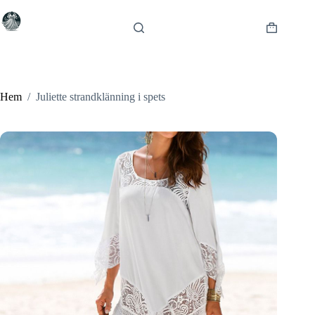
Hoppa
till
innehåll
Varukorg
Hem
/
Juliette strandklänning i spets