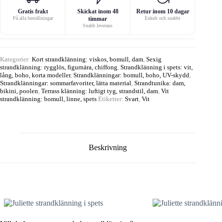
Gratis frakt
Skickat inom 48
Retur inom 10 dagar
På alla beställningar
timmar
Enkelt och snabbt
Snabb leverans
Kategorier:
Kort strandklänning: viskos, bomull, dam
,
Sexig
strandklänning: rygglös, figurnära, chiffong
,
Strandklänning i spets: vit,
lång, boho, korta modeller
,
Strandklänningar: bomull, boho, UV-skydd
,
Strandklänningar: sommarfavoriter, lätta material
,
Strandtunika: dam,
bikini, poolen
,
Terrass klänning: luftigt tyg, strandstil, dam
,
Vit
strandklänning: bomull, linne, spets
Etiketter:
Svart
,
Vit
Beskrivning