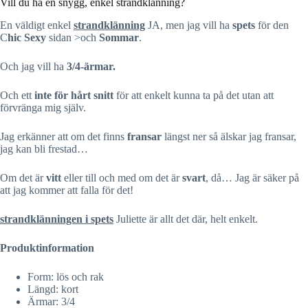
Vill du ha en snygg, enkel strandklänning?
En väldigt enkel
strandklänning
JA, men jag vill ha
spets
för den
C
hic Sexy
sidan >och
Sommar
.
Och jag vill ha
3/4-ärmar.
Och ett
inte för hårt snitt
för att enkelt kunna ta på det utan att
förvränga mig själv.
Jag erkänner att om det finns
fransar
längst ner så älskar jag fransar,
jag kan bli frestad…
Om det är
vitt
eller till och med om det är
svart
, då… Jag är säker på
att jag kommer att falla för det!
strandklänningen i spets
Juliette är allt det där, helt enkelt.
Produktinformation
Form: lös och rak
Längd: kort
Ärmar: 3/4