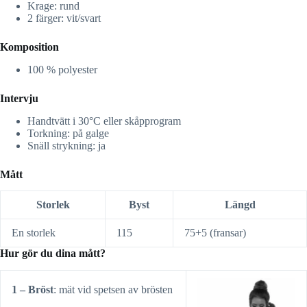
Krage: rund
2 färger: vit/svart
Komposition
100 % polyester
Intervju
Handtvätt i 30°C eller skåpprogram
Torkning: på galge
Snäll strykning: ja
Mått
Storlek
Byst
Längd
En storlek
115
75+5 (fransar)
Hur gör du dina mått?
1 – Bröst
: mät vid spetsen av brösten