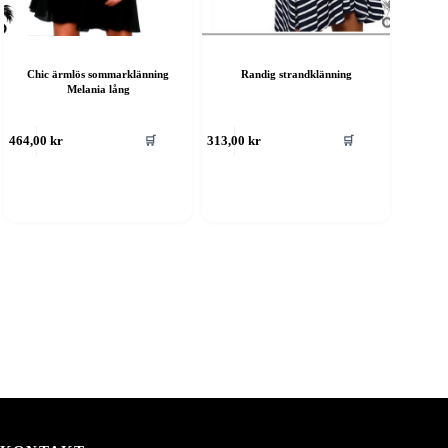
Chic ärmlös sommarklänning
Randig strandklänning
Melania lång
Den
🛒
🛒
464,00
kr
313,00
kr
här
produkten
har
flera
varianter.
De
olika
alternativen
kan
väljas
på
produktsidan