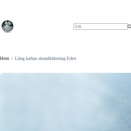
Hoppa
till
innehåll
Inga
resultat
Hem
/
Lång kaftan strandklänning Eden