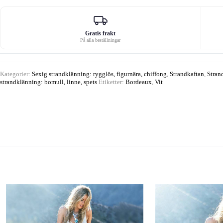
mängd
Gratis frakt
På alla beställningar
Kategorier:
Sexig strandklänning: rygglös, figurnära, chiffong
,
Strandkaftan
,
Stran
strandklänning: bomull, linne, spets
Etiketter:
Bordeaux
,
Vit