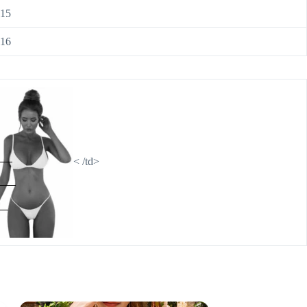
115
116
< /td>