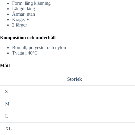
Form: lång klänning
Längd: lång
Ärmar: utan
Krage: V
2 färger
Komposition och underhåll
Bomull, polyester och nylon
Tvätta i 40°C
Mått
Storlek
S
M
L
XL