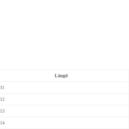
Längd
111
112
113
114