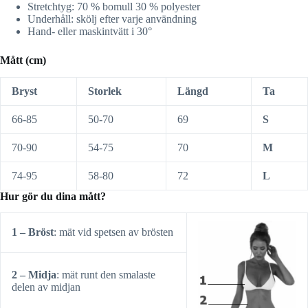
Stretchtyg: 70 % bomull 30 % polyester
Underhåll: skölj efter varje användning
Hand- eller maskintvätt i 30°
Mått (cm)
Bryst
Storlek
Längd
Ta
66-85
50-70
69
S
70-90
54-75
70
M
74-95
58-80
72
L
Hur gör du dina mått?
1 – Bröst
: mät vid spetsen av brösten
2 – Midja
: mät runt den smalaste
delen av midjan