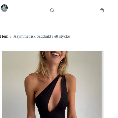
Hoppa
till
innehåll
Varukorg
Hem
/
Asymmetrisk baddräkt i ett stycke