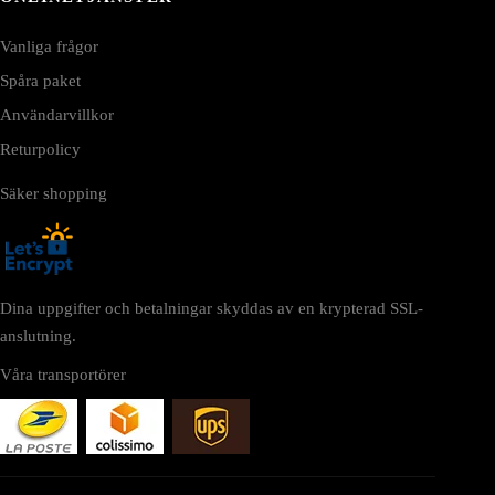
Vanliga frågor
Spåra paket
Användarvillkor
Returpolicy
Säker shopping
Dina uppgifter och betalningar skyddas av en krypterad SSL-
anslutning.
Våra transportörer